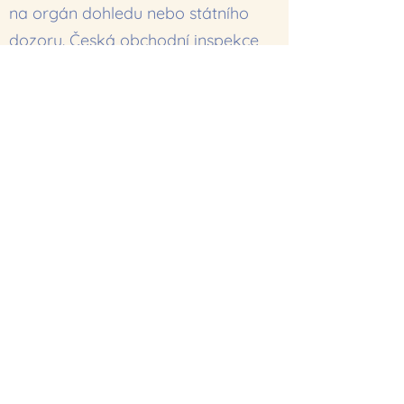
na orgán dohledu nebo státního
dozoru. Česká obchodní inspekce
vyřizuje mimosoudní stížnosti
spotřebitelů způsobem a za
podmínek stanovených příslušnými
právními předpisy.
Rozhodné právo
Tyto VOP, jakož i Smlouva, se řídí
právním řádem České republiky,
zejména zák. č. 89/2012 Sb.,
občanský zákoník, ve znění
pozdějších předpisů.